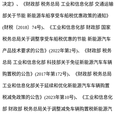
决定》、《财政部 税务总局 工业和信息化部 交通运输
部关于节能 新能源车船享受车船税优惠政策的通知》
(财税〔2018〕74号)、《工业和信息化部 财政部 国家
税务总局关于调整享受车船税优惠的节能 新能源汽车
产品技术要求的公告》(2022年第2号)、《财政部 税务
总局 工业和信息化部 科技部关于免征新能源汽车车辆
购置税的公告》(2017年第172号)、《财政部 税务总局
工业和信息化部关于延续和优化新能源汽车车辆购置
税减免政策的公告》(2023年第10号)、《工业和信息化
部 财政部 税务总局关于调整减免车辆购置税新能源汽