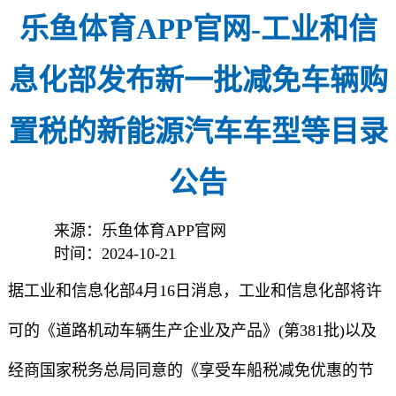
乐鱼体育APP官网-工业和信
息化部发布新一批减免车辆购
置税的新能源汽车车型等目录
公告
来源：乐鱼体育APP官网
时间：2024-10-21
据工业和信息化部4月16日消息，工业和信息化部将许
可的《道路机动车辆生产企业及产品》(第381批)以及
经商国家税务总局同意的《享受车船税减免优惠的节