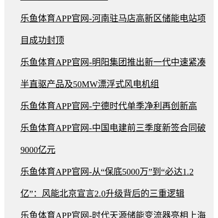
乐鱼体育APP官网-河南驻马店高新区储能电站项
目成功封顶
乐鱼体育APP官网-明阳集团推出新一代中速紧凑
半直驱产品及50MW漂浮式风电机组
乐鱼体育APP官网-宁德时代单季净利再创新高
乐鱼体育APP官网-中国电建前三季度新签合同破
9000亿元
乐鱼体育APP官网-从“保底5000万”到“必达1.2
亿”：风能北京宣言2.0升级背后的三重逻辑
乐鱼体育APP官网-时代天源储能变流器亮相上海