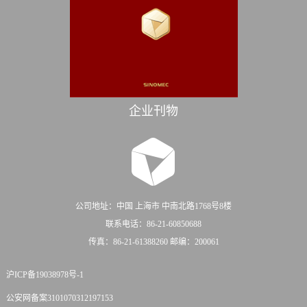
企业刊物
公司地址：中国 上海市 中南北路1768号8楼
联系电话：86-21-60850688
传真：86-21-61388260 邮编：200061
沪ICP备19038978号-1
公安网备案3101070312197153