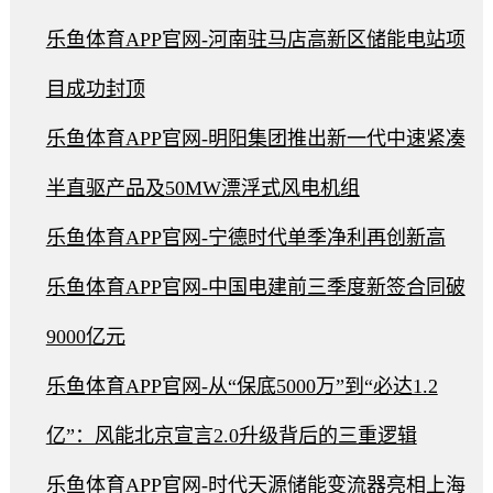
乐鱼体育APP官网-河南驻马店高新区储能电站项
目成功封顶
乐鱼体育APP官网-明阳集团推出新一代中速紧凑
半直驱产品及50MW漂浮式风电机组
乐鱼体育APP官网-宁德时代单季净利再创新高
乐鱼体育APP官网-中国电建前三季度新签合同破
9000亿元
乐鱼体育APP官网-从“保底5000万”到“必达1.2
亿”：风能北京宣言2.0升级背后的三重逻辑
乐鱼体育APP官网-时代天源储能变流器亮相上海