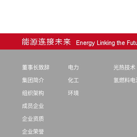
董事长致辞
电力
光热技术
集团简介
化工
氢燃料电
组织架构
环境
成员企业
企业资质
企业荣誉