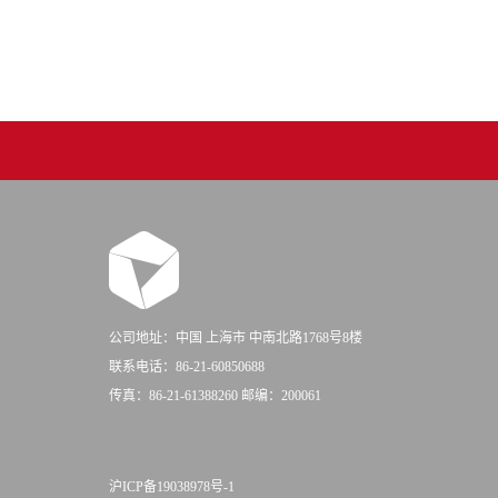
公司地址：中国 上海市 中南北路1768号8楼
联系电话：86-21-60850688
传真：86-21-61388260 邮编：200061
沪ICP备19038978号-1