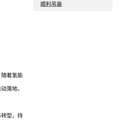
顺利吊装
。随着氢能
推动落地。
务转型，持