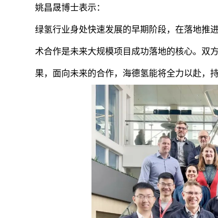
姚昌晟博士表示：
绿氢行业身处快速发展的早期阶段，在落地推
术合作是未来大规模项目成功落地的核心。双
果，面向未来的合作，海德氢能将全力以赴，