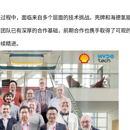
进过程中，面临来自多个层面的技术挑战。壳牌和海德氢
方团队已有深厚的合作基础，前期合作也携手取得了可观
持续精进。