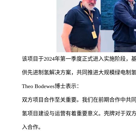
该项目于2024年第一季度正式进入实施阶段
供先进制氢解决方案，共同推进大规模绿电制
Theo Bodewes博士表示：
双方项目合作至关重要。我们在前期合作中共
氢项目建设与运营有着重要意义。壳牌对于双
入合作。