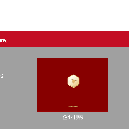
池
企业刊物