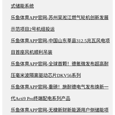
式储能系统
乐鱼体育APP官网-苏州吴淞江燃气轮机创新发展
示范项目2号机组投运
乐鱼体育APP官网-中国山东莘县312.5兆瓦风电项
目首座风机顺利吊装
乐鱼体育APP官网-全球首颗！德氪微发布超高耐
压毫米波隔离驱动芯片DKV56系列
乐鱼体育APP官网-重磅！施耐德电气发布焕新一
代Acti9 Pro终端配电系列产品
乐鱼体育APP官网-无棣新财新能源用户侧储能项