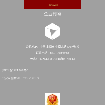
企业刊物
公司地址：中国 上海市 中南北路1768号8楼
联系电话：86-21-60850688
传真：86-21-61388260 邮编：200061
沪ICP备19038978号-1
公安网备案3101070312197153