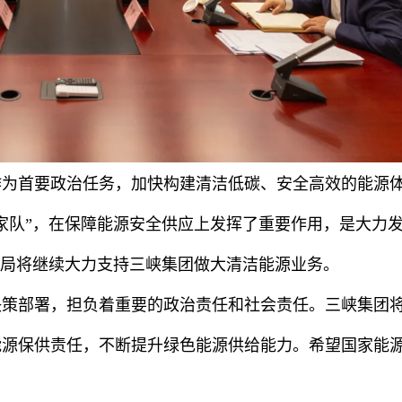
作为首要政治任务，加快构建清洁低碳、安全高效的能源
家队”，在保障能源安全供应上发挥了重要作用，是大力
源局将继续大力支持三峡集团做大清洁能源业务。
决策部署，担负着重要的政治责任和社会责任。三峡集团
能源保供责任，不断提升绿色能源供给能力。希望国家能