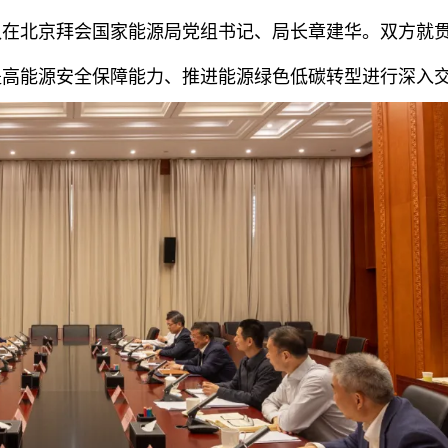
队在北京拜会国家能源局党组书记、局长章建华。双方就
提高能源安全保障能力、推进能源绿色低碳转型进行深入