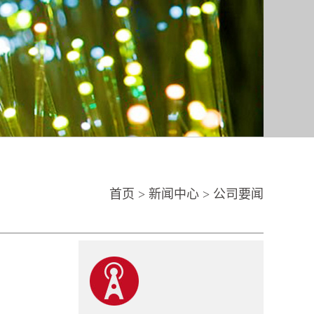
首页
>
新闻中心
>
公司要闻