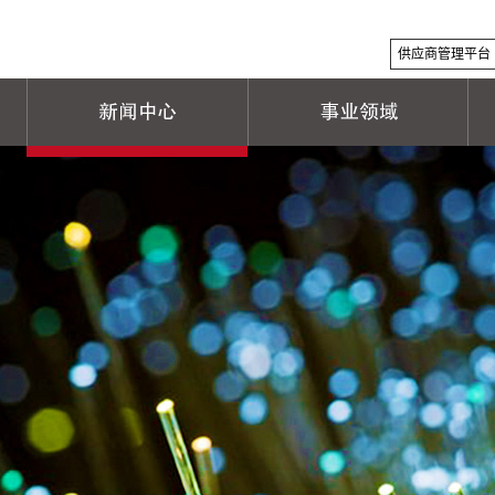
供应商管理平台