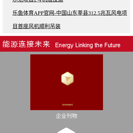
乐鱼体育APP官网-中国山东莘县312.5兆瓦风电项
目首座风机顺利吊装
企业刊物