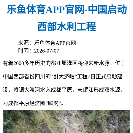
乐鱼体育APP官网-中国启动
西部水利工程
来源：乐鱼体育APP官网
时间：2026-07-07
有着2000多年历史的都江堰灌区将迎来新水源。位于
中国西部省份四川的“引大济岷”工程7日正式启动建
设，将调大渡河水入成都平原，与岷江形成双水源，
为成都平原经济圈“解渴”。