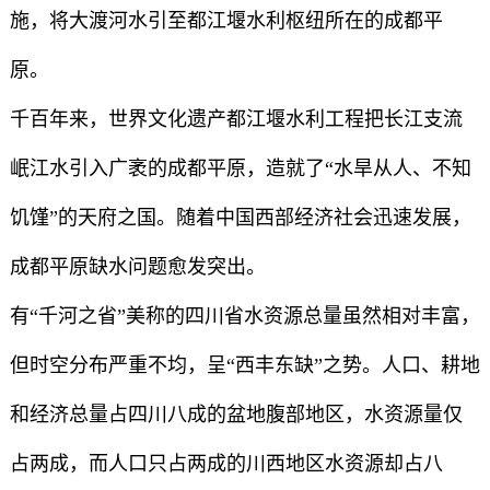
施，将大渡河水引至都江堰水利枢纽所在的成都平
原。
千百年来，世界文化遗产都江堰水利工程把长江支流
岷江水引入广袤的成都平原，造就了“水旱从人、不知
饥馑”的天府之国。随着中国西部经济社会迅速发展，
成都平原缺水问题愈发突出。
有“千河之省”美称的四川省水资源总量虽然相对丰富，
但时空分布严重不均，呈“西丰东缺”之势。人口、耕地
和经济总量占四川八成的盆地腹部地区，水资源量仅
占两成，而人口只占两成的川西地区水资源却占八