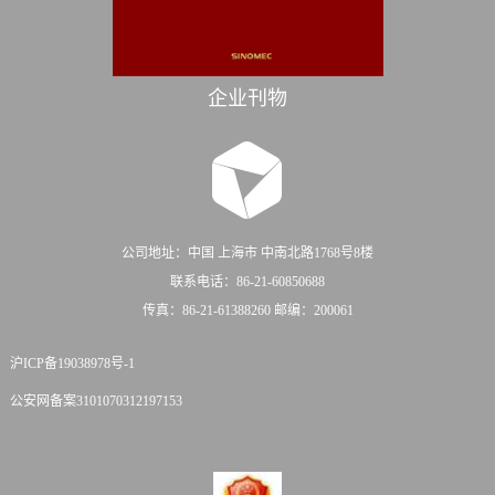
企业刊物
公司地址：中国 上海市 中南北路1768号8楼
联系电话：86-21-60850688
传真：86-21-61388260 邮编：200061
沪ICP备19038978号-1
公安网备案3101070312197153