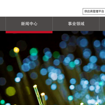
供应商管理平台