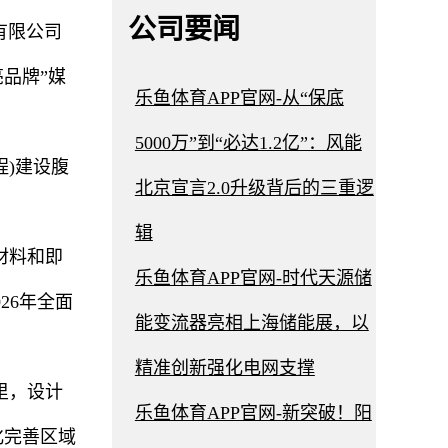
公司要闻
有限公司
品牌”媒
乐鱼体育APP官网-从“保底
5000万”到“必达1.2亿”：风能
程)建设腹
北京宣言2.0升级背后的三重逻
辑
材料和即
乐鱼体育APP官网-时代天源储
26年全面
能变流器亮相上海储能展，以
精准创新强化电网支撑
里，设计
乐鱼体育APP官网-新突破！阳
化完善区域