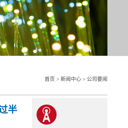
首页
>
新闻中心
>
公司要闻
设过半