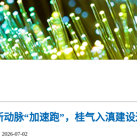
新动脉“加速跑”，桂气入滇建
026-07-02