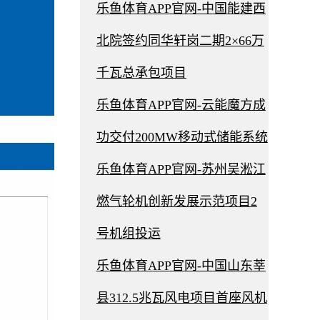
乐鱼体育APP官网-中国能建西
北院签约同华轩岗二期2×66万
千瓦总承包项目
乐鱼体育APP官网-云能魔方成
功交付200MW移动式储能系统
乐鱼体育APP官网-苏州吴淞江
燃气轮机创新发展示范项目2
号机组投运
乐鱼体育APP官网-中国山东莘
县312.5兆瓦风电项目首座风机