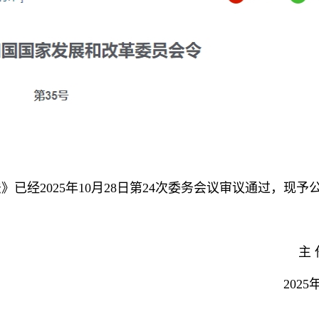
经2025年10月28日第24次委务会议审议通过，现予
主 
2025