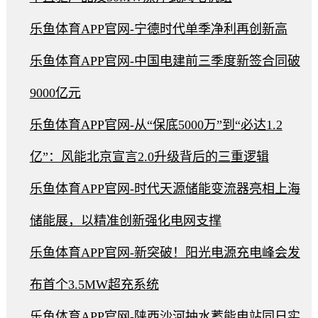
乐鱼体育APP官网-宁德时代单季净利再创新高
乐鱼体育APP官网-中国电建前三季度新签合同破
9000亿元
乐鱼体育APP官网-从“保底5000万”到“必达1.2
亿”：风能北京宣言2.0升级背后的三重逻辑
乐鱼体育APP官网-时代天源储能变流器亮相上海
储能展，以精准创新强化电网支撑
乐鱼体育APP官网-新突破！阳光电源充电峰会发
布首个3.5MW超充系统
乐鱼体育APP官网-陕西沙河抽水蓄能电站同日实