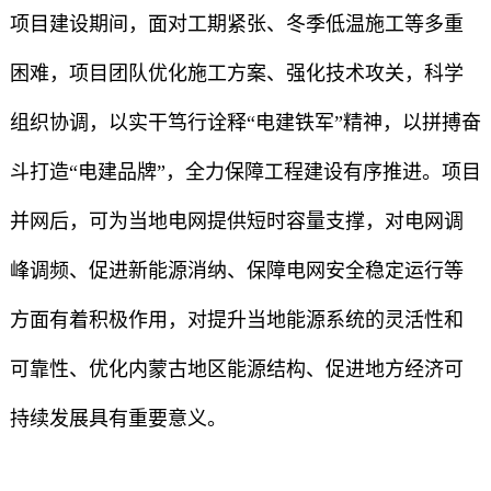
项目建设期间，面对工期紧张、冬季低温施工等多重
困难，项目团队优化施工方案、强化技术攻关，科学
组织协调，以实干笃行诠释“电建铁军”精神，以拼搏奋
斗打造“电建品牌”，全力保障工程建设有序推进。项目
并网后，可为当地电网提供短时容量支撑，对电网调
峰调频、促进新能源消纳、保障电网安全稳定运行等
方面有着积极作用，对提升当地能源系统的灵活性和
可靠性、优化内蒙古地区能源结构、促进地方经济可
持续发展具有重要意义。