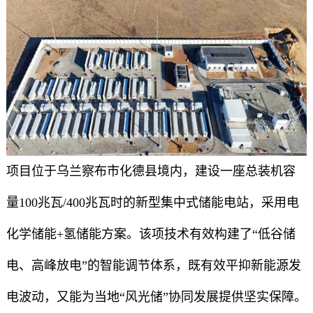
项目位于乌兰察布市化德县境内，建设一座总装机容
量100兆瓦/400兆瓦时的新型集中式储能电站，采用电
化学储能+氢储能方案。该项技术有效构建了“低谷储
电、高峰放电”的智能调节体系，既有效平抑新能源发
电波动，又能为当地“风光储”协同发展提供坚实保障。