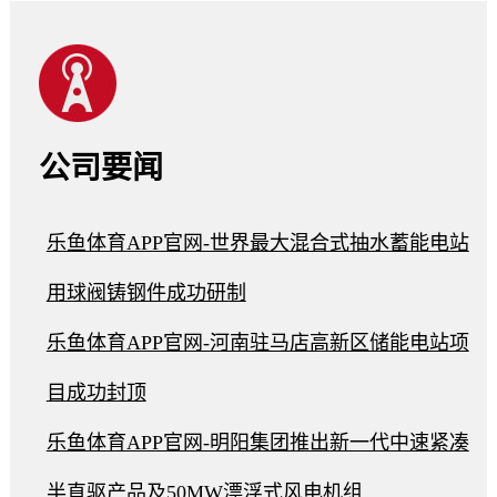
公司要闻
乐鱼体育APP官网-世界最大混合式抽水蓄能电站
用球阀铸钢件成功研制
乐鱼体育APP官网-河南驻马店高新区储能电站项
目成功封顶
乐鱼体育APP官网-明阳集团推出新一代中速紧凑
半直驱产品及50MW漂浮式风电机组