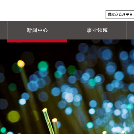
供应商管理平台