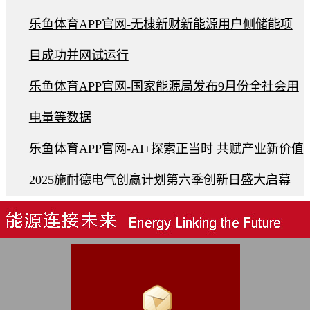
乐鱼体育APP官网-无棣新财新能源用户侧储能项
目成功并网试运行
乐鱼体育APP官网-国家能源局发布9月份全社会用
电量等数据
乐鱼体育APP官网-AI+探索正当时 共赋产业新价值
2025施耐德电气创赢计划第六季创新日盛大启幕