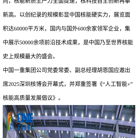
向，核能新质生产力全面提速，核科技自主创新再攀
新高。以创纪录的规模彰显中国核能硬实力，展览面
积达60000平方米，国内与国外600余家领军企业，集
中展示50000余项前沿技术成果，是中国乃至世界核能
史上规模最大的盛会。
中国一重集团公司党委常委、副总经理胡恩国应邀出
席2025深圳核博会开幕式，并郑重签署《“人工智能+”
核能高质量发展倡议》。