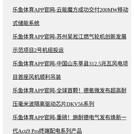
乐鱼体育APP官网-云能魔方成功交付200MW移动
式储能系统
乐鱼体育APP官网-苏州吴淞江燃气轮机创新发展
示范项目2号机组投运
乐鱼体育APP官网-中国山东莘县312.5兆瓦风电项
目首座风机顺利吊装
乐鱼体育APP官网-全球首颗！德氪微发布超高耐
压毫米波隔离驱动芯片DKV56系列
乐鱼体育APP官网-重磅！施耐德电气发布焕新一
代Acti9 Pro终端配电系列产品