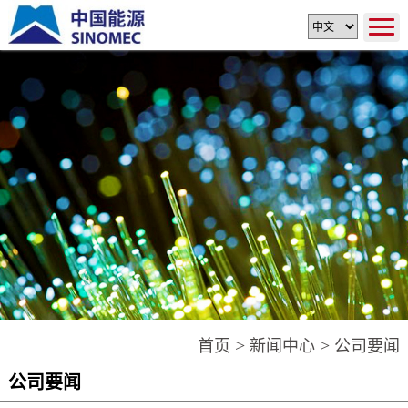
>
>
首页
新闻中心
公司要闻
公司要闻