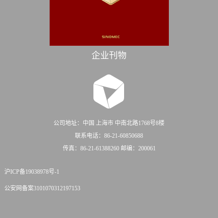
企业刊物
公司地址：中国 上海市 中南北路1768号8楼
联系电话：86-21-60850688
传真：86-21-61388260 邮编：200061
沪ICP备19038978号-1
公安网备案3101070312197153