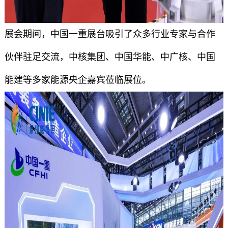
展会期间，中国一重展台吸引了众多行业专家与合作
伙伴驻足交流，中核集团、中国华能、中广核、中国
能建等多家能源央企嘉宾莅临展位。