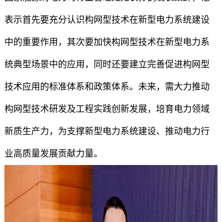
表示首先要充分认识构网型技术在新型电力系统建设
中的重要作用，其次要加快构网型技术在新型电力系
统典型场景中的应用，同时还要建立完善促进构网型
技术应用的标准体系和政策体系。未来，需大力推动
构网型技术研发及工程实践创新发展，培育电力领域
新质生产力，为支撑新型电力系统建设、推动电力行
业高质量发展贡献力量。