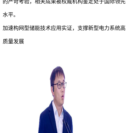
的严苛考验，相关成果被权威机构鉴定处于国际领先
水平。
加速构网型储能技术应用实证，支撑新型电力系统高
质量发展