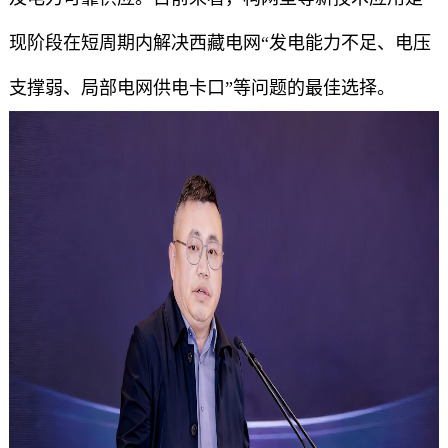
现阶段在短周期内解决西藏电网“发电能力不足、电压
支撑弱、局部电网供电卡口”等问题的最佳选择。