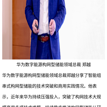
华为数字能源构网型储能领域总裁 郑越
华为数字能源构网型储能领域总裁郑越分享了智能组
串式构网型储能的技术突破和商用实践情况。他表
示，近年来华为持续压强投入，突破了构网技术大规