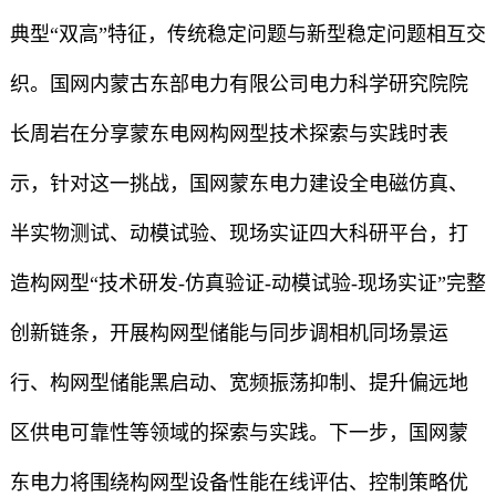
典型“双高”特征，传统稳定问题与新型稳定问题相互交
织。国网内蒙古东部电力有限公司电力科学研究院院
长周岩在分享蒙东电网构网型技术探索与实践时表
示，针对这一挑战，国网蒙东电力建设全电磁仿真、
半实物测试、动模试验、现场实证四大科研平台，打
造构网型“技术研发-仿真验证-动模试验-现场实证”完整
创新链条，开展构网型储能与同步调相机同场景运
行、构网型储能黑启动、宽频振荡抑制、提升偏远地
区供电可靠性等领域的探索与实践。下一步，国网蒙
东电力将围绕构网型设备性能在线评估、控制策略优