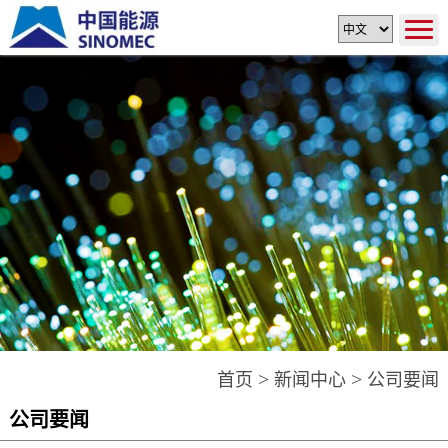
>
>
首页
新闻中心
公司要闻
公司要闻