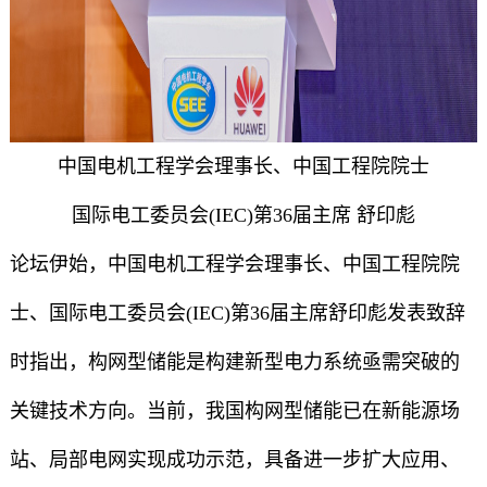
中国电机工程学会理事长、中国工程院院士
国际电工委员会(IEC)第36届主席 舒印彪
论坛伊始，中国电机工程学会理事长、中国工程院院
士、国际电工委员会(IEC)第36届主席舒印彪发表致辞
时指出，构网型储能是构建新型电力系统亟需突破的
关键技术方向。当前，我国构网型储能已在新能源场
站、局部电网实现成功示范，具备进一步扩大应用、