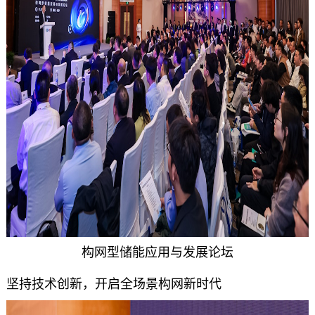
构网型储能应用与发展论坛
坚持技术创新，开启全场景构网新时代