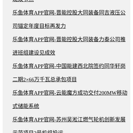
乐鱼体育APP官网-晋能控股大同装备同吉液压公
司锚定年度目标再发力
乐鱼体育APP官网-晋能控股大同装备力泰公司推
进班组建设见成效
乐鱼体育APP官网-中国能建西北院签约同华轩岗
二期2×66万千瓦总承包项目
乐鱼体育APP官网-云能魔方成功交付200MW移动
式储能系统
乐鱼体育APP官网-苏州吴淞江燃气轮机创新发展