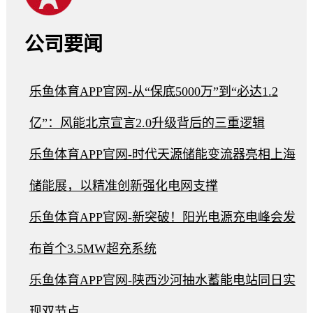
公司要闻
乐鱼体育APP官网-从“保底5000万”到“必达1.2
亿”：风能北京宣言2.0升级背后的三重逻辑
乐鱼体育APP官网-时代天源储能变流器亮相上海
储能展，以精准创新强化电网支撑
乐鱼体育APP官网-新突破！阳光电源充电峰会发
布首个3.5MW超充系统
乐鱼体育APP官网-陕西沙河抽水蓄能电站同日实
现双节点