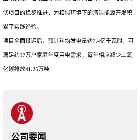
伏项目的稳步推进，为相似环境下的清洁能源开发积
累了实践经验。
项目全面投运后，预计年均发电量达7.4亿千瓦时，可
满足约37万户家庭年度用电需求，每年相应减少二氧
化碳排放41.26万吨。
公司要闻