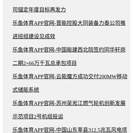
司锚定年度目标再发力
乐鱼体育APP官网-晋能控股大同装备力泰公司推
进班组建设见成效
乐鱼体育APP官网-中国能建西北院签约同华轩岗
二期2×66万千瓦总承包项目
乐鱼体育APP官网-云能魔方成功交付200MW移动
式储能系统
乐鱼体育APP官网-苏州吴淞江燃气轮机创新发展
示范项目2号机组投运
乐鱼体育APP官网-中国山东莘县312.5兆瓦风电项