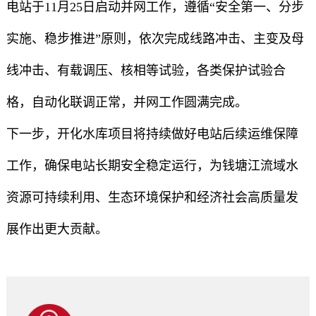
电站于11月25日启动并网工作，遵循“安全第一、分步
实施、稳步推进”原则，依次完成线路冲击、主变及母
线冲击、有载调压、核相等试验，各类保护试验合
格，自动化联调正常，并网工作圆满完成。
下一步，开化水库项目将持续做好电站后续运维保障
工作，确保电站长期安全稳定运行，为钱塘江流域水
资源可持续利用、生态环境保护和经济社会高质量发
展作出更大贡献。