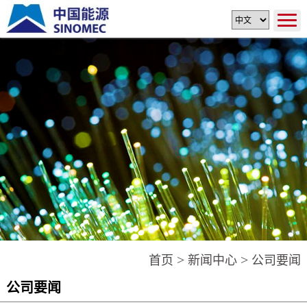
>
>
首页
新闻中心
公司要闻
公司要闻