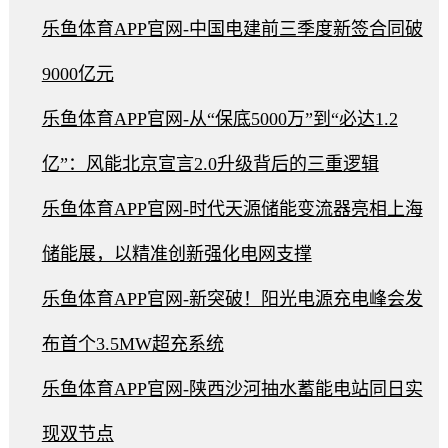
乐鱼体育APP官网-中国电建前三季度新签合同破
9000亿元
乐鱼体育APP官网-从“保底5000万”到“必达1.2
亿”：风能北京宣言2.0升级背后的三重逻辑
乐鱼体育APP官网-时代天源储能变流器亮相上海
储能展，以精准创新强化电网支撑
乐鱼体育APP官网-新突破！阳光电源充电峰会发
布首个3.5MW超充系统
乐鱼体育APP官网-陕西沙河抽水蓄能电站同日实
现双节点