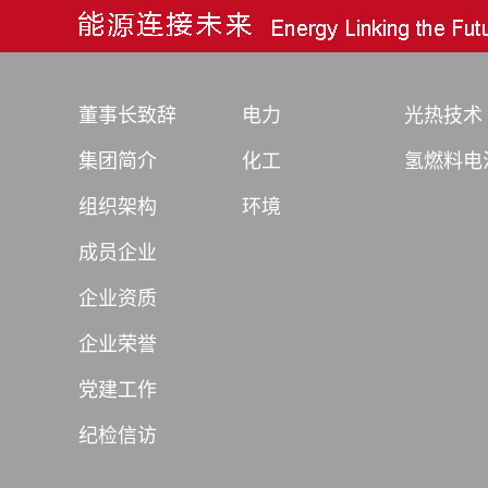
董事长致辞
电力
光热技术
集团简介
化工
氢燃料电
组织架构
环境
成员企业
企业资质
企业荣誉
党建工作
纪检信访