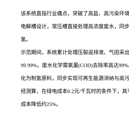
该系统直指行业痛点，突破了高盐、高污染环
电解槽设计，常压槽直接处理高浓度废水，同步
氢。
示范期间，系统累计处理压裂返排液、气田采出水
99.99%，废水化学需氧量(COD)去除率高
化为制氢原料，同步实现可再生能源消纳与高
经测算，在绿电成本0.2元/千瓦时的条件下，
成本降低约25%。