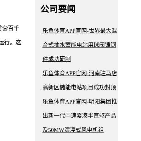
公司要闻
首套百千
乐鱼体育APP官网-世界最大混
运行。这
合式抽水蓄能电站用球阀铸钢
件成功研制
乐鱼体育APP官网-河南驻马店
高新区储能电站项目成功封顶
乐鱼体育APP官网-明阳集团推
出新一代中速紧凑半直驱产品
及50MW漂浮式风电机组