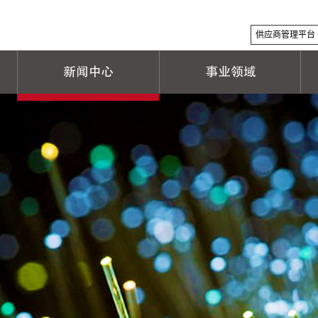
供应商管理平台