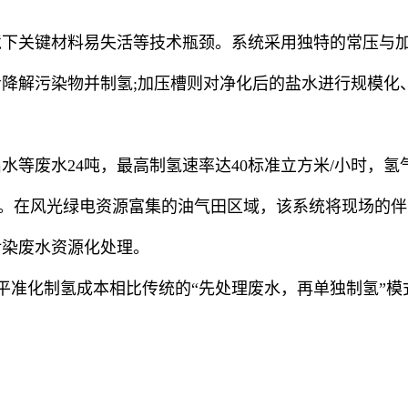
境下关键材料易失活等技术瓶颈。系统采用独特的常压与
降解污染物并制氢;加压槽则对净化后的盐水进行规模化
等废水24吨，最高制氢速率达40标准立方米/小时，氢
达99%。在风光绿电资源富集的油气田区域，该系统将现场的
污染废水资源化处理。
其平准化制氢成本相比传统的“先处理废水，再单独制氢”模