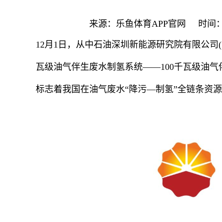
来源：乐鱼体育APP官网
时间：2
12月1日，从中石油深圳新能源研究院有限公司
瓦级油气伴生废水制氢系统——100千瓦级油
标志着我国在油气废水“降污—制氢”全链条资