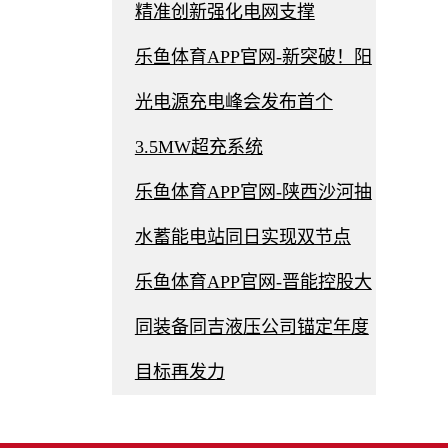
精准创新强化电网支撑
乐鱼体育APP官网-新突破！阳
光电源充电峰会发布首个
3.5MW超充系统
乐鱼体育APP官网-陕西沙河抽
水蓄能电站同日实现双节点
乐鱼体育APP官网-晋能控股大
同装备同吉液压公司锚定年度
目标再发力