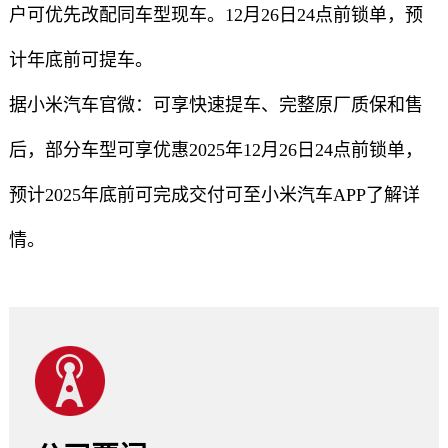
户可优先改配同车型现车。12月26日24点前锁单，预
计年底前可提车。
据小米汽车官微：可享快速提车、完整原厂质保和售
后，部分车型可享优惠2025年12月26日24点前锁单，
预计2025年底前可完成交付可至小米汽车APP了解详
情。