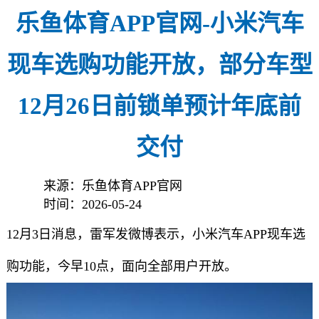
乐鱼体育APP官网-小米汽车
现车选购功能开放，部分车型
12月26日前锁单预计年底前
交付
来源：乐鱼体育APP官网
时间：2026-05-24
12月3日消息，雷军发微博表示，小米汽车APP现车选
购功能，今早10点，面向全部用户开放。