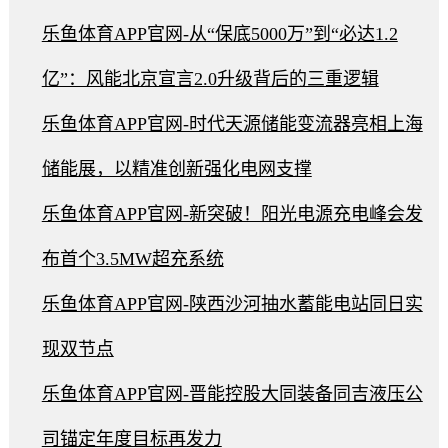
乐鱼体育APP官网-从“保底5000万”到“必达1.2
亿”：风能北京宣言2.0升级背后的三重逻辑
乐鱼体育APP官网-时代天源储能变流器亮相上海
储能展，以精准创新强化电网支撑
乐鱼体育APP官网-新突破！阳光电源充电峰会发
布首个3.5MW超充系统
乐鱼体育APP官网-陕西沙河抽水蓄能电站同日实
现双节点
乐鱼体育APP官网-晋能控股大同装备同吉液压公
司锚定年度目标再发力