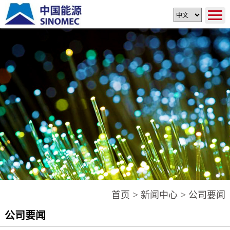
>
>
首页
新闻中心
公司要闻
公司要闻