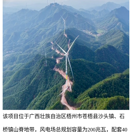
该项目位于广西壮族自治区梧州市苍梧县沙头镇、石
桥镇山脊地带，风电场总规划容量为200兆瓦，配套40