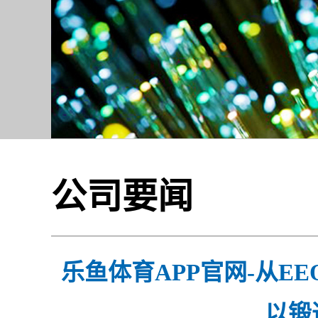
公司要闻
乐鱼体育APP官网-从E
以锻