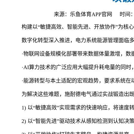
来源：乐鱼体育APP官网
时间：2
构建以“敏捷高效、智能先进、开放协作”为核
数字化转型深入推进，电力系统能源管理面临
·物联网设备规模化部署带来数据体量激增，数
·AI算力技术的广泛应用大幅提升耗电量的同时
·能源转型与本土适配的宏观趋势，要求系统在
为解决这些难题，施耐德电气通过实战锻造出既
1) 以“敏捷高效”实现需求的快速响应，将速度
2) 以“智能先进”驱动技术从感知检测到认知决