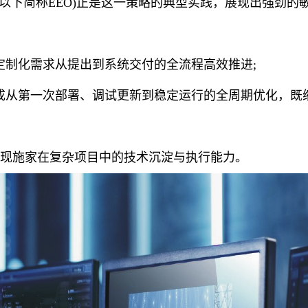
电力综合运营系统(以下简称EEO)正是这一策略的典型实践，展现出强劲
定制化需求从提出到系统交付的全流程高效推进;
成从第一次部署、调试更新到稳定运行的全周期优化，既
。
展现施家在复杂项目中的技术沉淀与执行能力。