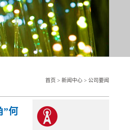
首页
>
新闻中心
>
公司要闻
角”何