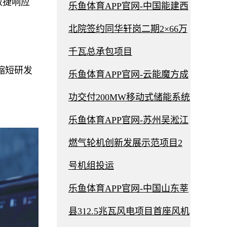
的敏捷响应
乐鱼体育APP官网-中国能建西
北院签约同华轩岗二期2×66万
千瓦总承包项目
缩短研发
乐鱼体育APP官网-云能魔方成
功交付200MW移动式储能系统
乐鱼体育APP官网-苏州吴淞江
燃气轮机创新发展示范项目2
号机组投运
乐鱼体育APP官网-中国山东莘
县312.5兆瓦风电项目首座风机