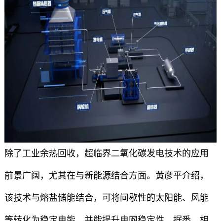
除了工业余热回收，超临界二氧化碳发电技术的应用
前景广阔，尤其在与新能源结合方面。黄彦平介绍，
该技术与熔盐储能结合，可将间歇性的太阳能、风能
等转化为稳定电能，并能提升电网稳定性。据悉，相