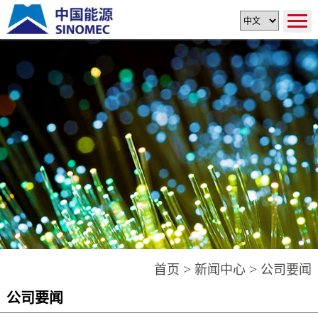
>
>
首页
新闻中心
公司要闻
公司要闻