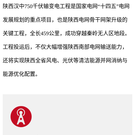
陕西汉中750千伏输变电工程是国家电网“十四五”电网
发展规划的重点项目，也是陕西电网骨干网架升级的
关键工程，全长459公里，成功穿越秦岭无人区地段。
工程投运后，不仅大幅增强陕西南部电网输送能力，
还将实现陕西全省风电、光伏等清洁能源并网消纳与
能源优化配置。