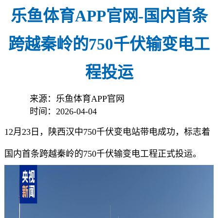
乐鱼体育APP官网-国内首条
跨越秦岭的750千伏输变电工
程投运
来源：乐鱼体育APP官网
时间：2026-04-04
12月23日，陕西汉中750千伏变电站带电成功，标志着
国内首条跨越秦岭的750千伏输变电工程正式投运。