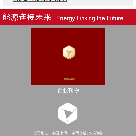
企业刊物
公司地址：中国 上海市 中南北路1768号8楼