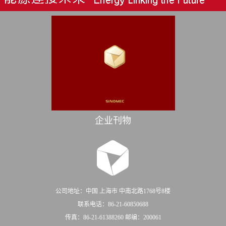
企业刊物
公司地址：中国 上海市 中南北路1768号8楼
联系电话：86-21-60850688
传真：86-21-61388260 邮编：200061