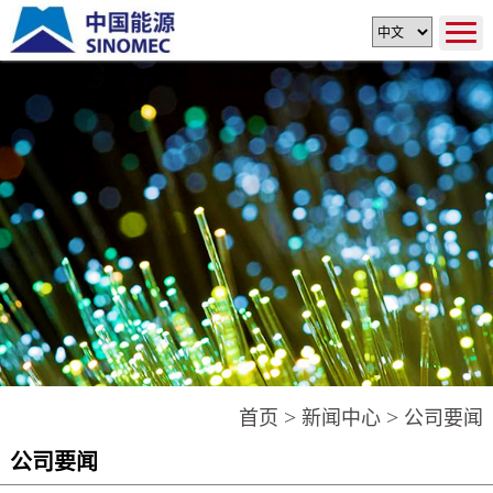
>
>
首页
新闻中心
公司要闻
公司要闻