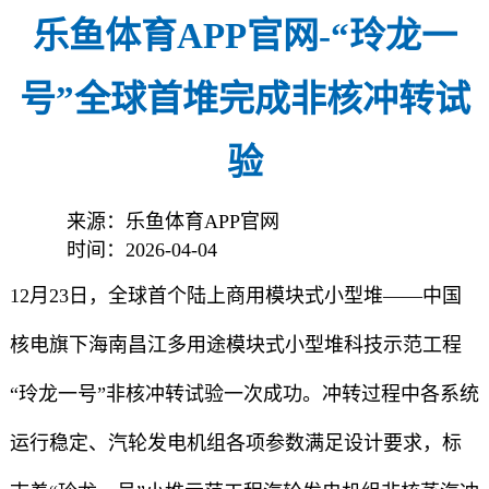
乐鱼体育APP官网-“玲龙一
号”全球首堆完成非核冲转试
验
来源：乐鱼体育APP官网
时间：2026-04-04
12月23日，全球首个陆上商用模块式小型堆——中国
核电旗下海南昌江多用途模块式小型堆科技示范工程
“玲龙一号”非核冲转试验一次成功。冲转过程中各系统
运行稳定、汽轮发电机组各项参数满足设计要求，标