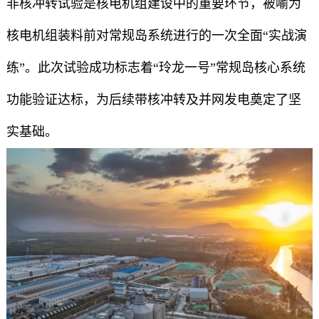
非核冲转试验是核电机组建设中的重要环节，被喻为
核电机组装料前对常规岛系统进行的一次全面“实战演
练”。此次试验成功标志着“玲龙一号”常规岛核心系统
功能验证达标，为后续带核冲转及并网发电奠定了坚
实基础。