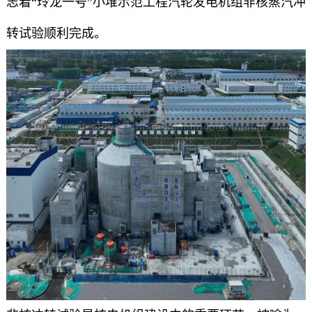
志着“玲龙一号”小堆示范工程汽轮发电机组非核蒸汽冲
转试验顺利完成。