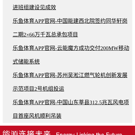
进班组建设见成效
乐鱼体育APP官网-中国能建西北院签约同华轩岗
二期2×66万千瓦总承包项目
乐鱼体育APP官网-云能魔方成功交付200MW移动
式储能系统
乐鱼体育APP官网-苏州吴淞江燃气轮机创新发展
示范项目2号机组投运
乐鱼体育APP官网-中国山东莘县312.5兆瓦风电项
目首座风机顺利吊装