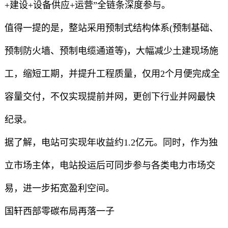
+建设+设备供应+运营”全链条深度参与。
值得一提的是，整站采用预制式结构体系(预制基础、
预制防火墙、预制电缆通道等)，大幅减少土建现场施
工，缩短工期，并提升工程质量，仅用2个月便完成全
容量交付，不仅实现提前并网，更创下行业并网最快
纪录。
据了解，电站可实现年收益约1.2亿元。同时，作为独
立市场主体，电站投运后可同步参与各类电力市场交
易，进一步拓宽盈利空间。
国轩西部零碳布局再落一子