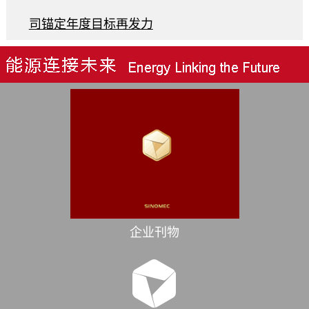
司锚定年度目标再发力
企业刊物