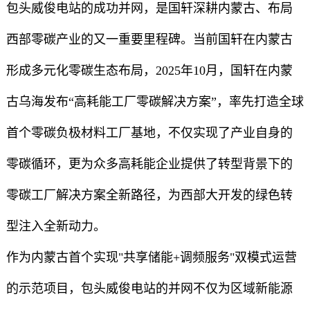
包头威俊电站的成功并网，是国轩深耕内蒙古、布局
西部零碳产业的又一重要里程碑。当前国轩在内蒙古
形成多元化零碳生态布局，2025年10月，国轩在内蒙
古乌海发布“高耗能工厂零碳解决方案”，率先打造全球
首个零碳负极材料工厂基地，不仅实现了产业自身的
零碳循环，更为众多高耗能企业提供了转型背景下的
零碳工厂解决方案全新路径，为西部大开发的绿色转
型注入全新动力。
作为内蒙古首个实现"共享储能+调频服务"双模式运营
的示范项目，包头威俊电站的并网不仅为区域新能源