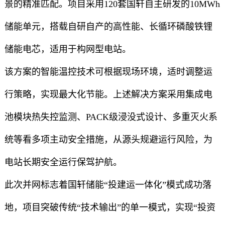
景的精准匹配。项目采用120套国轩自主研发的10MWh
储能单元，搭载自研自产的高性能、长循环磷酸铁锂
储能电芯，适用于构网型电站。
该方案的智能温控技术可根据现场环境，适时调整运
行策略，实现最大化节能。上述解决方案采用集成电
池模块热失控监测、PACK级浸没式设计、多重灭火系
统等看多项主动安全措施，从源头规避运行风险，为
电站长期安全运行保驾护航。
此次并网标志着国轩储能“投建运一体化”模式成功落
地，项目突破传统“技术输出”的单一模式，实现“投资