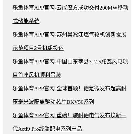
乐鱼体育APP官网-云能魔方成功交付200MW移动
式储能系统
乐鱼体育APP官网-苏州吴淞江燃气轮机创新发展
示范项目2号机组投运
乐鱼体育APP官网-中国山东莘县312.5兆瓦风电项
目首座风机顺利吊装
乐鱼体育APP官网-全球首颗！德氪微发布超高耐
压毫米波隔离驱动芯片DKV56系列
乐鱼体育APP官网-重磅！施耐德电气发布焕新一
代Acti9 Pro终端配电系列产品