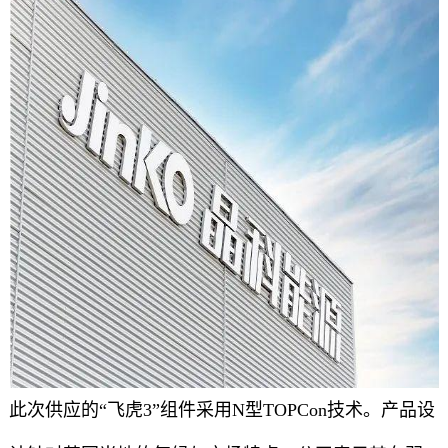
此次供应的“飞虎3”组件采用N型TOPCon技术。产品设