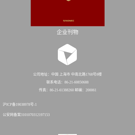
企业刊物
公司地址：中国 上海市 中南北路1768号8楼
联系电话：86-21-60850688
传真：86-21-61388260 邮编：200061
沪ICP备19038978号-1
公安网备案3101070312197153