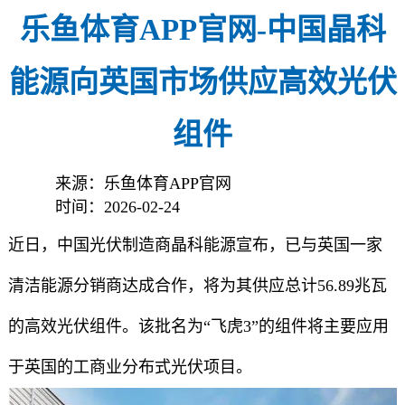
乐鱼体育APP官网-中国晶科
能源向英国市场供应高效光伏
组件
来源：乐鱼体育APP官网
时间：2026-02-24
近日，中国光伏制造商晶科能源宣布，已与英国一家
清洁能源分销商达成合作，将为其供应总计56.89兆瓦
的高效光伏组件。该批名为“飞虎3”的组件将主要应用
于英国的工商业分布式光伏项目。