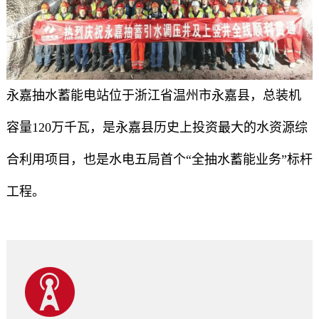
永嘉抽水蓄能电站位于浙江省温州市永嘉县，总装机
容量120万千瓦，是永嘉县历史上投资最大的水资源综
合利用项目，也是水电五局首个“全抽水蓄能业务”标杆
工程。