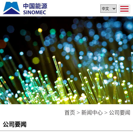
>
>
首页
新闻中心
公司要闻
公司要闻