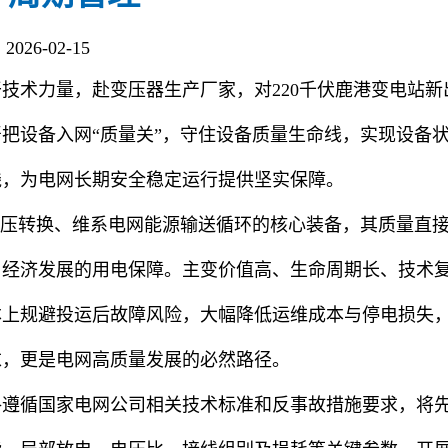
026-02-15
技术力量，赴变压器生产厂家，对220千伏鹿港变电站新
把设备入网“质量关”，守住设备质量生命线，实现设备
线，为电网长期安全稳定运行提供坚实保障。
低压转换、维系电网能源输送循环的核心装备，其质量直
与经济发展的用电保障。主变价值高、生命周期长、技术
本上规避投运后故障风险，大幅降低运维成本与停电损失
求，更是电网高质量发展的必然路径。
格遵循国家电网公司相关技术标准和反事故措施要求，将