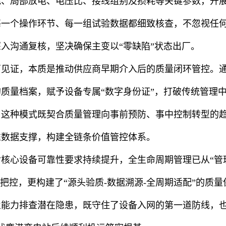
能、局部放电、电压比、接线组别及损耗等关键参数，开
每一个操作环节、每一组试验数据都细致核查，不忽视任
入沟通复核，坚决确保主变以“零缺陷”状态出厂。
厂见证，本质是推动供应商早期介入后的质量闭环管控。
质量档案，赋予设备专属“数字身份证”，打破传统管理
。这种模式既契合质量管理向事前预防、事中控制转型的
准数据支撑，构建全链条价值管控体系。
核心设备可靠性要求持续提升，全生命周期管理已从“管
把控，更构建了“源头验质-数据溯源-全周期适配”的质量
业能力排查潜在隐患，既守住了设备入网的第一道防线，