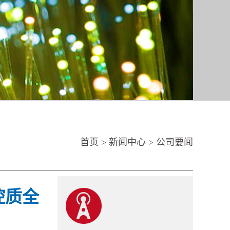
首页
>
新闻中心
>
公司要闻
控质全