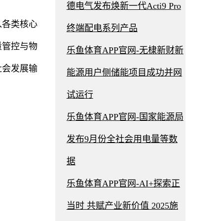
德电气发布焕新一代Acti9 Pro
入各类核心
终端配电系列产品
量管控与物
乐鱼体育APP官网-无棣新财新
社会发展输
能源用户侧储能项目成功并网
试运行
乐鱼体育APP官网-国家能源局
发布9月份全社会用电量等数
据
乐鱼体育APP官网-AI+探索正
当时 共赋产业新价值 2025施