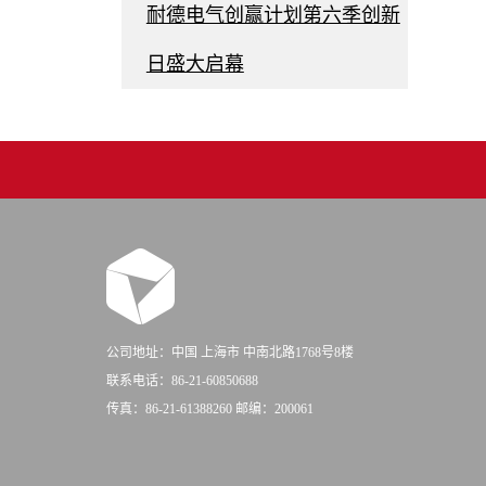
耐德电气创赢计划第六季创新
日盛大启幕
公司地址：中国 上海市 中南北路1768号8楼
联系电话：86-21-60850688
传真：86-21-61388260 邮编：200061