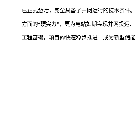
已正式激活，完全具备了并网运行的技术条件
方面的“硬实力”，更为电站如期实现并网投运
工程基础。项目的快速稳步推进，成为新型储