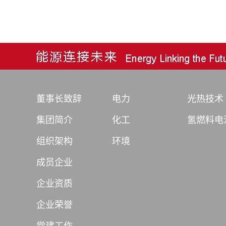
董事长致辞
电力
光热技术
集团简介
化工
氢燃料电
组织架构
环境
成员企业
企业资质
企业荣誉