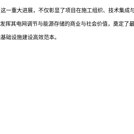
。这一重大进展，不仅彰显了项目在施工组织、技术集成
、发挥其电网调节与能源存储的商业与社会价值，奠定了
能基础设施建设高效范本。