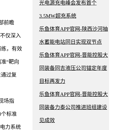
光电源充电峰会发布首个
3.5MW超充系统
部前瞻
乐鱼体育APP官网-陕西沙河抽
容不仅深入
水蓄能电站同日实现双节点
演练，有效
乐鱼体育APP官网-晋能控股大
准“靶向
同装备同吉液压公司锚定年度
性通过复
目标再发力
乐鱼体育APP官网-晋能控股大
现场指
同装备力泰公司推进班组建设
0个标准
见成效
心电力系统