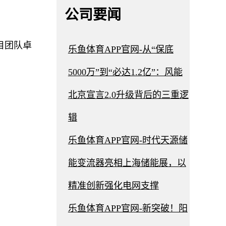
公司要闻
目团队卓
乐鱼体育APP官网-从“保底
5000万”到“必达1.2亿”：风能
北京宣言2.0升级背后的三重逻
辑
乐鱼体育APP官网-时代天源储
能变流器亮相上海储能展，以
精准创新强化电网支撑
乐鱼体育APP官网-新突破！阳