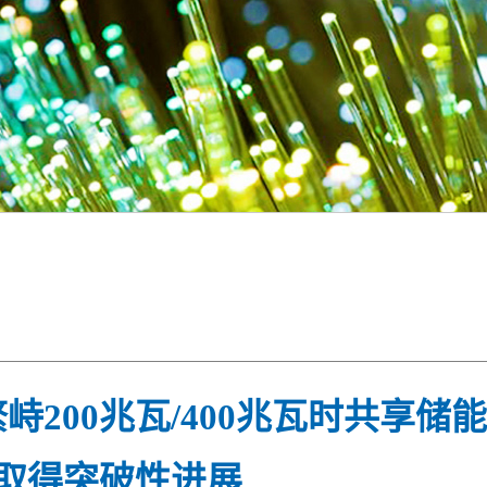
峙200兆瓦/400兆瓦时共享储
取得突破性进展