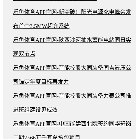
乐鱼体育APP官网-新突破！阳光电源充电峰会发
布首个3.5MW超充系统
乐鱼体育APP官网-陕西沙河抽水蓄能电站同日实
现双节点
乐鱼体育APP官网-晋能控股大同装备同吉液压公
司锚定年度目标再发力
乐鱼体育APP官网-晋能控股大同装备力泰公司推
进班组建设见成效
乐鱼体育APP官网-中国能建西北院签约同华轩岗
二期2×66万千瓦总承包项目