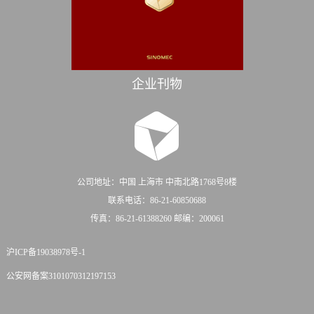
企业刊物
公司地址：中国 上海市 中南北路1768号8楼
联系电话：86-21-60850688
传真：86-21-61388260 邮编：200061
沪ICP备19038978号-1
公安网备案3101070312197153