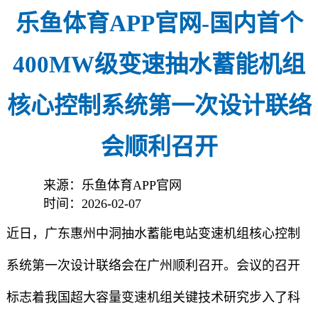
乐鱼体育APP官网-国内首个
400MW级变速抽水蓄能机组
核心控制系统第一次设计联络
会顺利召开
来源：乐鱼体育APP官网
时间：2026-02-07
近日，广东惠州中洞抽水蓄能电站变速机组核心控制
系统第一次设计联络会在广州顺利召开。会议的召开
标志着我国超大容量变速机组关键技术研究步入了科