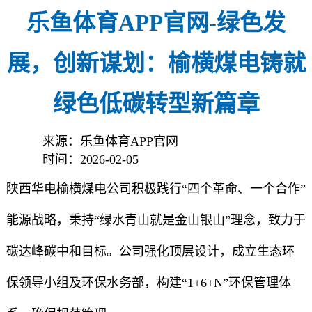
乐鱼体育APP官网-绿色发
展，创新谋划：榆横煤电铸就
绿色低碳转型新篇章
来源：乐鱼体育APP官网
时间：2026-02-05
陕西华电榆横煤电公司积极践行“四个革命、一个合作”
能源战略，秉持“绿水青山就是金山银山”理念，致力于
碳达峰碳中和目标。公司强化顶层设计，成立生态环
保领导小组及环保水务部，构建“1+6+N”环保管理体