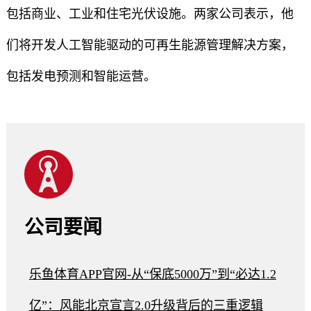
包括商业、工业和住宅光伏设施。两家公司表示，他
们将开发人工智能驱动的可再生能源管理解决方案，
包括发电预测和智能运营。
公司要闻
乐鱼体育APP官网-从“保底5000万”到“必达1.2
亿”：风能北京宣言2.0升级背后的三重逻辑