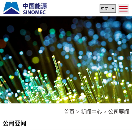
>
>
首页
新闻中心
公司要闻
公司要闻