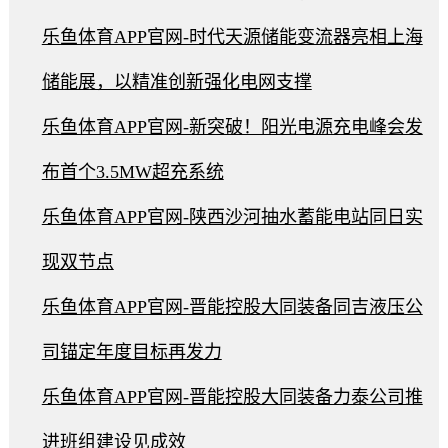
乐鱼体育APP官网-时代天源储能变流器亮相上海
储能展，以精准创新强化电网支撑
乐鱼体育APP官网-新突破！阳光电源充电峰会发
布首个3.5MW超充系统
乐鱼体育APP官网-陕西沙河抽水蓄能电站同日实
现双节点
乐鱼体育APP官网-晋能控股大同装备同吉液压公
司锚定年度目标再发力
乐鱼体育APP官网-晋能控股大同装备力泰公司推
进班组建设见成效