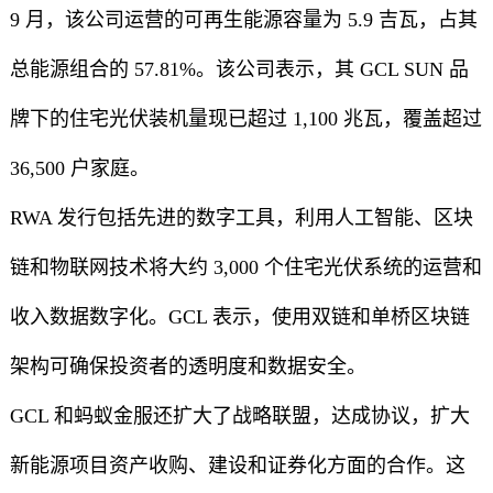
9 月，该公司运营的可再生能源容量为 5.9 吉瓦，占其
总能源组合的 57.81%。该公司表示，其 GCL SUN 品
牌下的住宅光伏装机量现已超过 1,100 兆瓦，覆盖超过
36,500 户家庭。
RWA 发行包括先进的数字工具，利用人工智能、区块
链和物联网技术将大约 3,000 个住宅光伏系统的运营和
收入数据数字化。GCL 表示，使用双链和单桥区块链
架构可确保投资者的透明度和数据安全。
GCL 和蚂蚁金服还扩大了战略联盟，达成协议，扩大
新能源项目资产收购、建设和证券化方面的合作。这