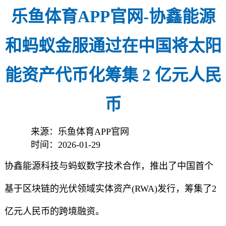
乐鱼体育APP官网-协鑫能源
和蚂蚁金服通过在中国将太阳
能资产代币化筹集 2 亿元人民
币
来源：乐鱼体育APP官网
时间：2026-01-29
协鑫能源科技与蚂蚁数字技术合作，推出了中国首个
基于区块链的光伏领域实体资产(RWA)发行，筹集了2
亿元人民币的跨境融资。