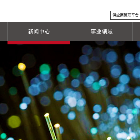
供应商管理平台