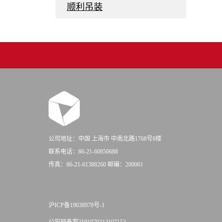
顺利吊装
公司地址：中国 上海市 中南北路1768号8楼
联系电话：86-21-60850688
传真：86-21-61388260 邮编：200061
沪ICP备19038978号-1
公安网备案3101070312197153