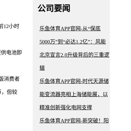
公司要闻
前12小时
乐鱼体育APP官网-从“保底
5000万”到“必达1.2亿”：风能
还提供电池即
北京宣言2.0升级背后的三重逻
辑
量版消费者
乐鱼体育APP官网-时代天源储
民币，但较
能变流器亮相上海储能展，以
精准创新强化电网支撑
乐鱼体育APP官网-新突破！阳