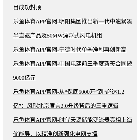
目成功封顶
乐鱼体育APP官网-明阳集团推出新一代中速紧凑
半直驱产品及50MW漂浮式风电机组
乐鱼体育APP官网-宁德时代单季净利再创新高
乐鱼体育APP官网-中国电建前三季度新签合同破
9000亿元
乐鱼体育APP官网-从“保底5000万”到“必达1.2
亿”：风能北京宣言2.0升级背后的三重逻辑
乐鱼体育APP官网-时代天源储能变流器亮相上海
储能展，以精准创新强化电网支撑