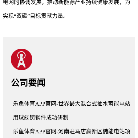
电网的协调发展，推动新能源产业持续健康发展，为
实现“双碳”目标贡献力量。
公司要闻
乐鱼体育APP官网-世界最大混合式抽水蓄能电站
用球阀铸钢件成功研制
乐鱼体育APP官网-河南驻马店高新区储能电站项