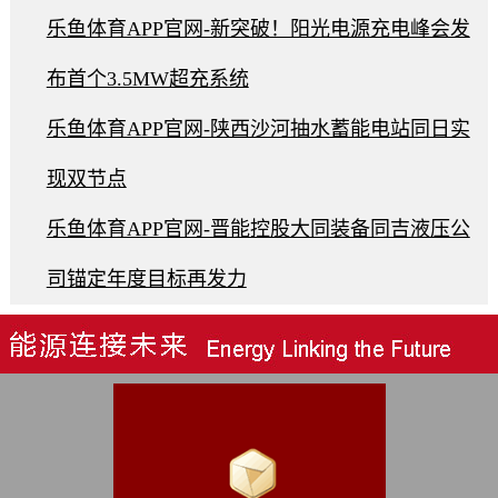
乐鱼体育APP官网-新突破！阳光电源充电峰会发
布首个3.5MW超充系统
乐鱼体育APP官网-陕西沙河抽水蓄能电站同日实
现双节点
乐鱼体育APP官网-晋能控股大同装备同吉液压公
司锚定年度目标再发力