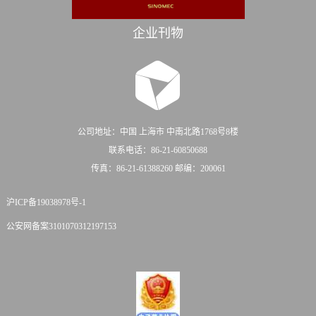
企业刊物
公司地址：中国 上海市 中南北路1768号8楼
联系电话：86-21-60850688
传真：86-21-61388260 邮编：200061
沪ICP备19038978号-1
公安网备案3101070312197153