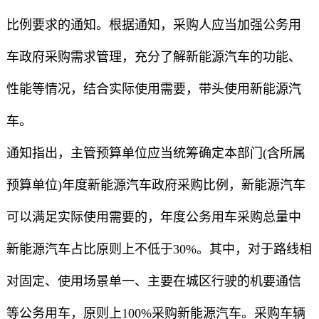
比例要求的通知。根据通知，采购人应当加强公务用
车政府采购需求管理，充分了解新能源汽车的功能、
性能等情况，结合实际使用需要，带头使用新能源汽
车。
通知指出，主管预算单位应当统筹确定本部门(含所属
预算单位)年度新能源汽车政府采购比例，新能源汽车
可以满足实际使用需要的，年度公务用车采购总量中
新能源汽车占比原则上不低于30%。其中，对于路线相
对固定、使用场景单一、主要在城区行驶的机要通信
等公务用车，原则上100%采购新能源汽车。采购车辆