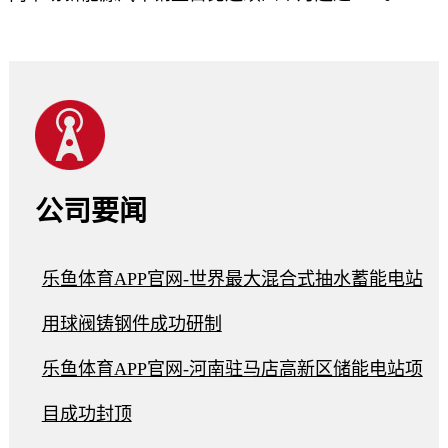
公司要闻
乐鱼体育APP官网-世界最大混合式抽水蓄能电站
用球阀铸钢件成功研制
乐鱼体育APP官网-河南驻马店高新区储能电站项
目成功封顶