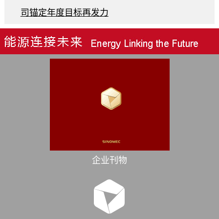
司锚定年度目标再发力
企业刊物