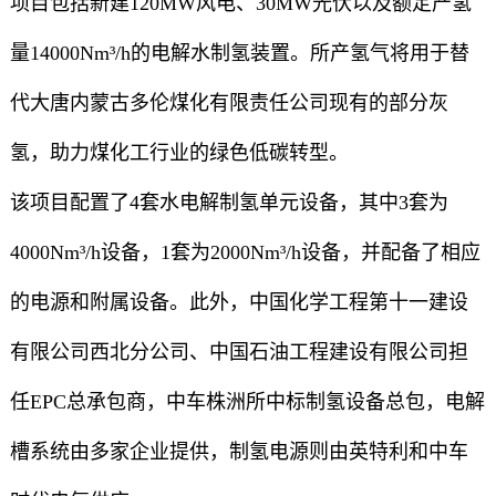
项目包括新建120MW风电、30MW光伏以及额定产氢
量14000Nm³/h的电解水制氢装置。所产氢气将用于替
代大唐内蒙古多伦煤化有限责任公司现有的部分灰
氢，助力煤化工行业的绿色低碳转型。
该项目配置了4套水电解制氢单元设备，其中3套为
4000Nm³/h设备，1套为2000Nm³/h设备，并配备了相应
的电源和附属设备。此外，中国化学工程第十一建设
有限公司西北分公司、中国石油工程建设有限公司担
任EPC总承包商，中车株洲所中标制氢设备总包，电解
槽系统由多家企业提供，制氢电源则由英特利和中车