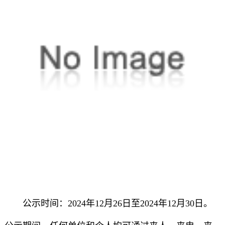
公示时间：2024年12月26日至2024年12月30日。