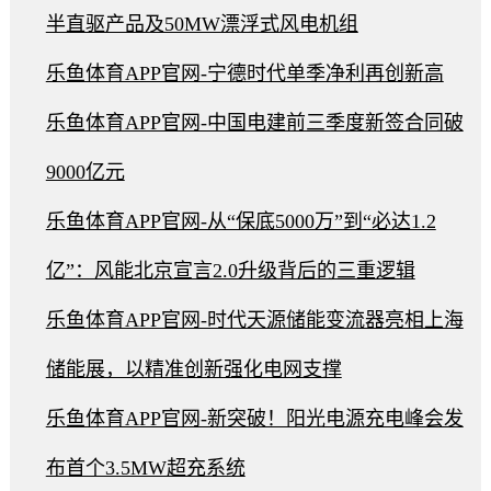
半直驱产品及50MW漂浮式风电机组
乐鱼体育APP官网-宁德时代单季净利再创新高
乐鱼体育APP官网-中国电建前三季度新签合同破
9000亿元
乐鱼体育APP官网-从“保底5000万”到“必达1.2
亿”：风能北京宣言2.0升级背后的三重逻辑
乐鱼体育APP官网-时代天源储能变流器亮相上海
储能展，以精准创新强化电网支撑
乐鱼体育APP官网-新突破！阳光电源充电峰会发
布首个3.5MW超充系统