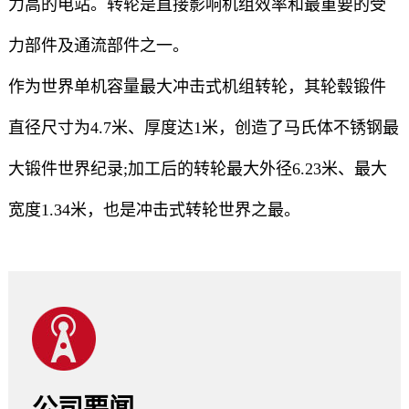
力高的电站。转轮是直接影响机组效率和最重要的受
力部件及通流部件之一。
作为世界单机容量最大冲击式机组转轮，其轮毂锻件
直径尺寸为4.7米、厚度达1米，创造了马氏体不锈钢最
大锻件世界纪录;加工后的转轮最大外径6.23米、最大
宽度1.34米，也是冲击式转轮世界之最。
公司要闻