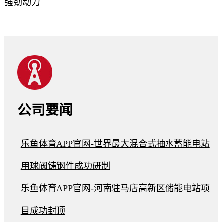
强劲动力
公司要闻
乐鱼体育APP官网-世界最大混合式抽水蓄能电站
用球阀铸钢件成功研制
乐鱼体育APP官网-河南驻马店高新区储能电站项
目成功封顶