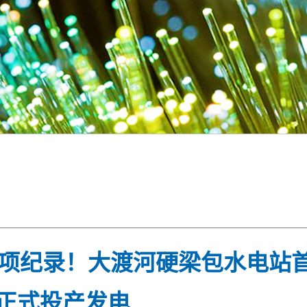
多项纪录！大渡河硬梁包水电站
正式投产发电