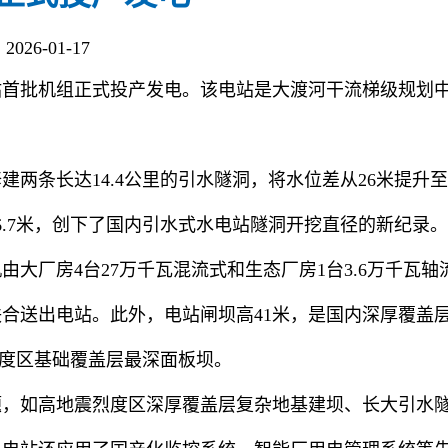
026-01-17
首批机组正式投产发电。该电站是大渡河干流梯级规划中
两条长达14.4公里的引水隧洞，将水位差从26米提升至1
6.7米，创下了国内引水式水电站隧洞开挖直径的新纪录。
大厂房4台27万千瓦混流式和生态厂房1台3.6万千瓦轴
合送出电站。此外，电站闸坝高41米，是国内深厚覆盖
烈度区基础覆盖层最深面板坝。
题，如高地震烈度区深厚覆盖层复杂地基建坝、长大引水