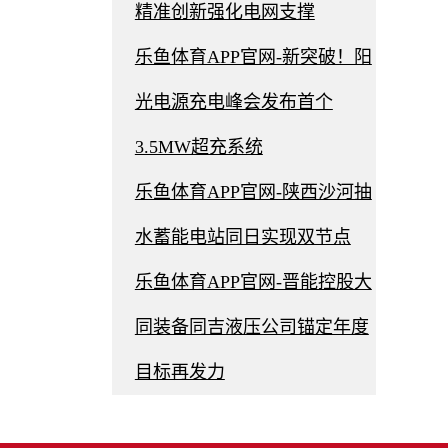
精准创新强化电网支撑
乐鱼体育APP官网-新突破！阳
光电源充电峰会发布首个
3.5MW超充系统
乐鱼体育APP官网-陕西沙河抽
水蓄能电站同日实现双节点
乐鱼体育APP官网-晋能控股大
同装备同吉液压公司锚定年度
目标再发力