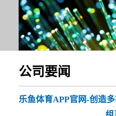
公司要闻
乐鱼体育APP官网-创造
组