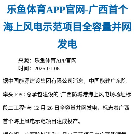
乐鱼体育APP官网-广西首个
海上风电示范项目全容量并网
发电
来源：乐鱼体育APP官网
时间：2026-01-06
据中国能源建设集团有限公司消息，中国能建广东院
牵头 EPC 总承包建设的“广西防城港海上风电场场址标
段二工程”与 12 月 26 日全容量并网发电，标志着广西
首个海上风电示范项目建成投产。