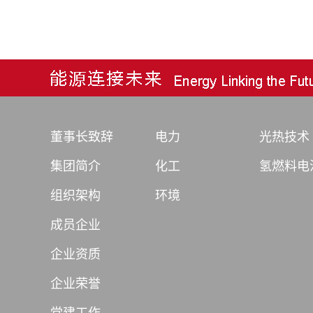
董事长致辞
电力
光热技术
集团简介
化工
氢燃料电
组织架构
环境
成员企业
企业资质
企业荣誉