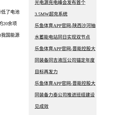
光电源充电峰会发布首个
降低了电池
3.5MW超充系统
的20余项
乐鱼体育APP官网-陕西沙河抽
为我国能源
水蓄能电站同日实现双节点
乐鱼体育APP官网-晋能控股大
同装备同吉液压公司锚定年度
目标再发力
乐鱼体育APP官网-晋能控股大
同装备力泰公司推进班组建设
见成效