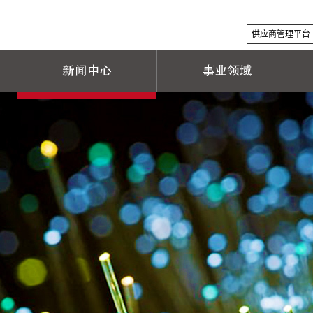
供应商管理平台