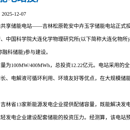
025-12-07
池共享储能电站——吉林松原乾安中卉玉字储能电站正式
、中国科学院大连化学物理研究所(以下简称大连化物所)
称融科储能)参与建设。
100MW/400MWh，总投资12.22亿元。电站采用的
间长、电解液可循环利用、环境友好等优点，在大规模储
吉林省13家新能源发电企业提供配储容量，既能解决发
减轻发电企业建设配套储能的投资压力。经测算，该电站