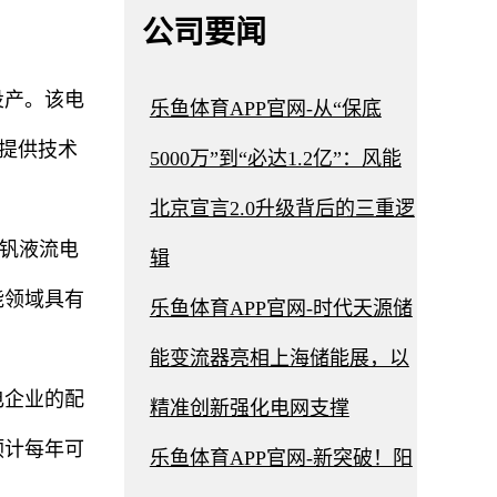
公司要闻
投产。该电
乐鱼体育APP官网-从“保底
提供技术
5000万”到“必达1.2亿”：风能
北京宣言2.0升级背后的三重逻
全钒液流电
辑
能领域具有
乐鱼体育APP官网-时代天源储
能变流器亮相上海储能展，以
电企业的配
精准创新强化电网支撑
预计每年可
乐鱼体育APP官网-新突破！阳