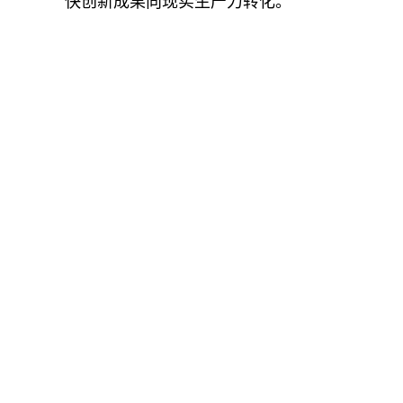
快创新成果向现实生产力转化。