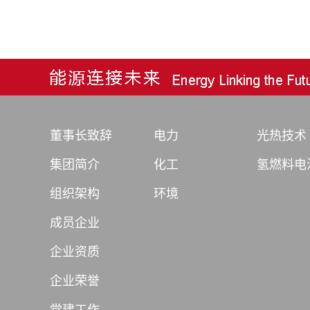
董事长致辞
电力
光热技术
集团简介
化工
氢燃料电
组织架构
环境
成员企业
企业资质
企业荣誉