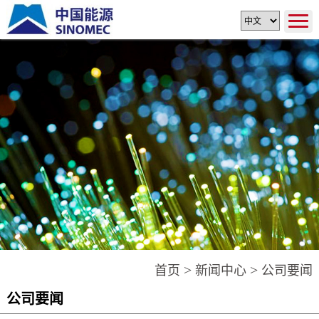
>
>
首页
新闻中心
公司要闻
公司要闻