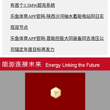
布首个3.5MW超充系统
乐鱼体育APP官网-陕西沙河抽水蓄能电站同日实
现双节点
乐鱼体育APP官网-晋能控股大同装备同吉液压公
司锚定年度目标再发力