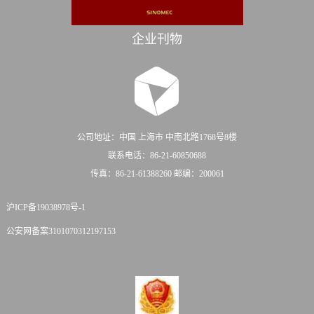
企业刊物
公司地址：中国 上海市 中南北路1768号8楼
联系电话：86-21-60850688
传真：86-21-61388260 邮编：200061
沪ICP备19038978号-1
公安网备案3101070312197153