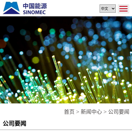
>
>
首页
新闻中心
公司要闻
公司要闻