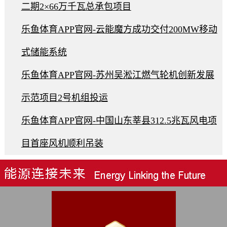
二期2×66万千瓦总承包项目
乐鱼体育APP官网-云能魔方成功交付200MW移动
式储能系统
乐鱼体育APP官网-苏州吴淞江燃气轮机创新发展
示范项目2号机组投运
乐鱼体育APP官网-中国山东莘县312.5兆瓦风电项
目首座风机顺利吊装