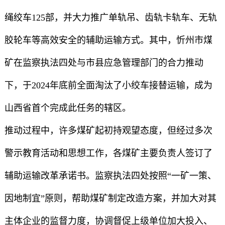
绳绞车125部，并大力推广单轨吊、齿轨卡轨车、无轨
胶轮车等高效安全的辅助运输方式。其中，忻州市煤
矿在监察执法四处与市县应急管理部门的合力推动
下，于2024年底前全面淘汰了小绞车接替运输，成为
山西省首个完成此任务的辖区。
推动过程中，许多煤矿起初持观望态度，但经过多次
警示教育活动和思想工作，各煤矿主要负责人签订了
辅助运输改革承诺书。监察执法四处按照“一矿一策、
因地制宜”原则，帮助煤矿制定改造方案，并加大对其
主体企业的监督力度，协调督促上级单位加大投入、