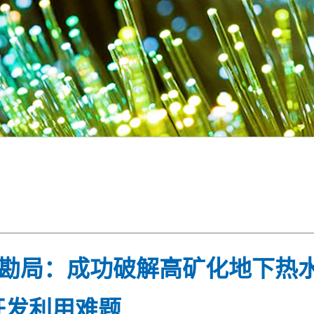
地勘局：成功破解高矿化地下热
开发利用难题