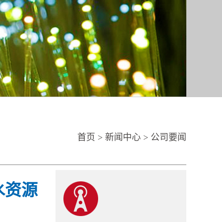
首页
>
新闻中心
>
公司要闻
水资源