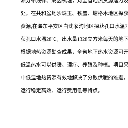
源分布规律、成因机理，对全省地热资源潜力及
处。在共和盆地沙珠玉、铁盖、塘格木地区探获孔口水
资源;在海东平安区白沈家沟地区探获孔口水温75
获孔口水温28℃，出水量1328立方米每天的地
根据地热资源勘查成果，全省地下热水资源可开采量
低温热水可以供暖、理疗、养殖及种植。项目采
中低温地热资源有效地解决了分散供暖的难题
运行稳定高效、运行费用低等特点。