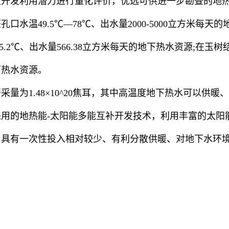
开发利用潜力进行量化评价，优选可供进一步勘查的地热
温49.5℃—78℃、出水量2000-5000立方米每天的
.2℃、出水量566.38立方米每天的地下热水资源;在玉树
下热水资源。
为1.48×10^20焦耳，其中高温度地下热水可以供暖
用的地热能-太阳能多能互补开发技术，利用丰富的太阳
，具有一次性投入相对较少、有利分散供暖、对地下水环