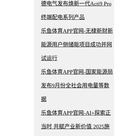
德电气发布焕新一代Acti9 Pro
终端配电系列产品
乐鱼体育APP官网-无棣新财新
能源用户侧储能项目成功并网
试运行
乐鱼体育APP官网-国家能源局
发布9月份全社会用电量等数
据
乐鱼体育APP官网-AI+探索正
当时 共赋产业新价值 2025施