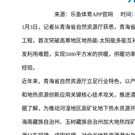
来源：乐鱼体育APP官网
时间：2
1月3日，记者从青海省自然资源厅获悉，青海
工程，首次突破高寒地区地热能-太阳能多能互
发利用难题，实现5000平方米的供暖，供暖功
经验。
近年来，青海省自然资源厅立足行业特色，以产
和地热资源创新应用关键核心技术攻关，推进
据了解，为推动河湟地区高矿化地下热水资源
海南藏族自治州、玉树藏族自治州加大地热找矿