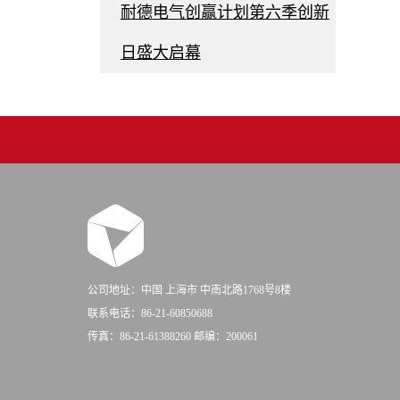
耐德电气创赢计划第六季创新
日盛大启幕
公司地址：中国 上海市 中南北路1768号8楼
联系电话：86-21-60850688
传真：86-21-61388260 邮编：200061