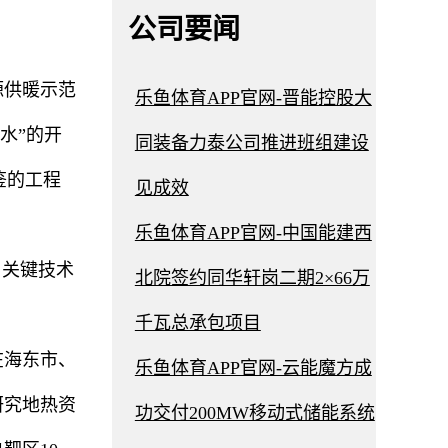
公司要闻
源供暖示范
乐鱼体育APP官网-晋能控股大
水”的开
同装备力泰公司推进班组建设
鉴的工程
见成效
乐鱼体育APP官网-中国能建西
用关键技术
北院签约同华轩岗二期2×66万
千瓦总承包项目
在海东市、
乐鱼体育APP官网-云能魔方成
研究地热资
功交付200MW移动式储能系统