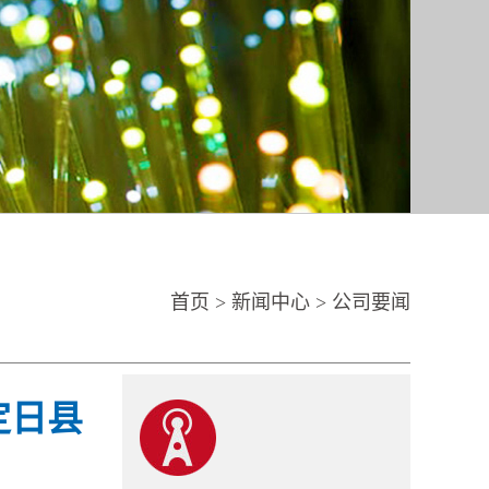
首页
>
新闻中心
>
公司要闻
定日县