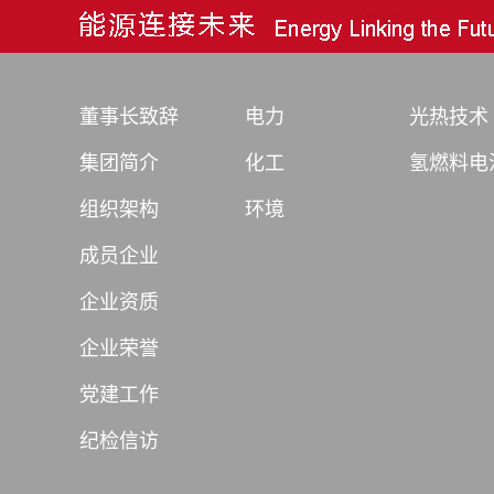
董事长致辞
电力
光热技术
集团简介
化工
氢燃料电
组织架构
环境
成员企业
企业资质
企业荣誉
党建工作
纪检信访