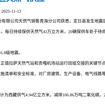
025-11-13
股份有限公司天然气销售青海分公司获悉，定日县发生地震
车，每日持续保供天然气42万立方米，20辆保供车处于待
6.8级地震。
，正值拉萨天然气站和贡嘎机场站运行班组交接的关键节
设施清单和安全标准，对厂房建筑、生产设备、电气线路
西藏供气4.94亿立方米，减排106.86万吨二氧化碳。2