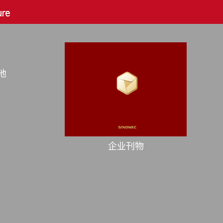
池
企业刊物