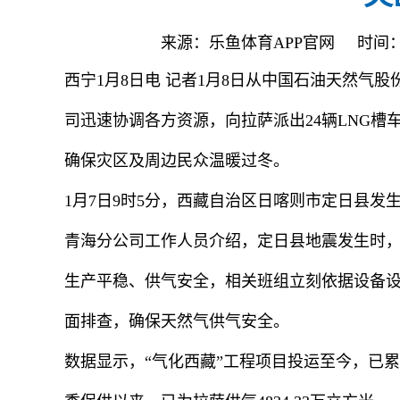
来源：乐鱼体育APP官网
时间：2
西宁1月8日电 记者1月8日从中国石油天然气
司迅速协调各方资源，向拉萨派出24辆LNG槽
确保灾区及周边民众温暖过冬。
1月7日9时5分，西藏自治区日喀则市定日县发生
青海分公司工作人员介绍，定日县地震发生时
生产平稳、供气安全，相关班组立刻依据设备
面排查，确保天然气供气安全。
数据显示，“气化西藏”工程项目投运至今，已累计为