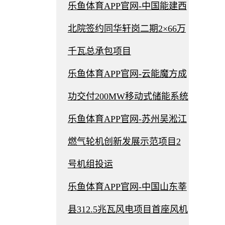
乐鱼体育APP官网-中国能建西
北院签约同华轩岗二期2×66万
千瓦总承包项目
乐鱼体育APP官网-云能魔方成
功交付200MW移动式储能系统
乐鱼体育APP官网-苏州吴淞江
燃气轮机创新发展示范项目2
号机组投运
乐鱼体育APP官网-中国山东莘
县312.5兆瓦风电项目首座风机