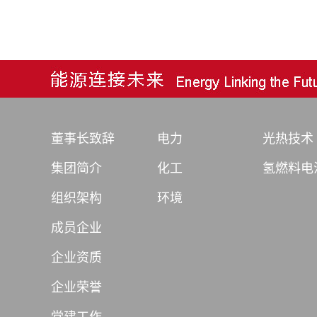
董事长致辞
电力
光热技术
集团简介
化工
氢燃料电
组织架构
环境
成员企业
企业资质
企业荣誉