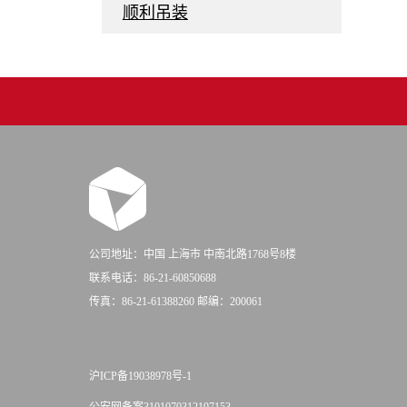
顺利吊装
公司地址：中国 上海市 中南北路1768号8楼
联系电话：86-21-60850688
传真：86-21-61388260 邮编：200061
沪ICP备19038978号-1
公安网备案3101070312197153