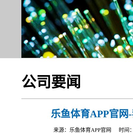
公司要闻
乐鱼体育APP官网
来源：乐鱼体育APP官网
时间：2