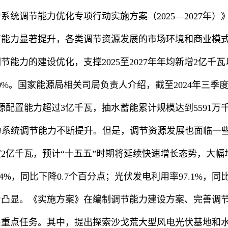
统调节能力优化专项行动实施方案（2025—2027年）
调节能力显著提升，各类调节资源发展的市场环境和商业模
能力的建设优化，支撑2025至2027年年均新增2亿千
%。国家能源局相关司局负责人介绍，截至2024年三季
配置能力超过3亿千瓦，抽水蓄能累计规模达到5591万
时，电力系统调节能力不断提升。但是，调节资源发展也面临一
2亿千瓦，预计“十五五”时期将延续快速增长态势，大幅
.4%，同比下降0.7个百分点；光伏发电利用率97.1%，同比
力凸显。《实施方案》在编制调节能力建设方案、完善调
出重点任务。其中，提出探索沙戈荒大型风电光伏基地和