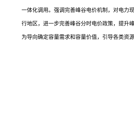
一体化调用。强调完善峰谷电价机制，对电力
行地区，进一步完善峰谷分时电价政策，提升
为导向确定容量需求和容量价值，引导各类资