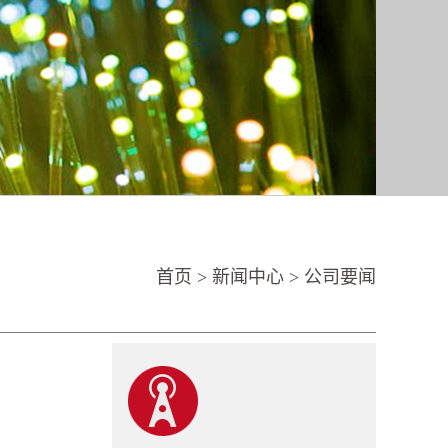
首页
>
新闻中心
>
公司要闻