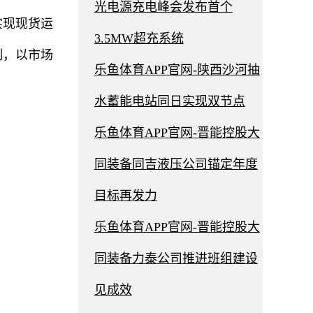
光电源充电峰会发布首个
实现现货运
3.5MW超充系统
制，以市场
乐鱼体育APP官网-陕西沙河抽
水蓄能电站同日实现双节点
乐鱼体育APP官网-晋能控股大
同装备同吉液压公司锚定年度
目标再发力
乐鱼体育APP官网-晋能控股大
同装备力泰公司推进班组建设
见成效