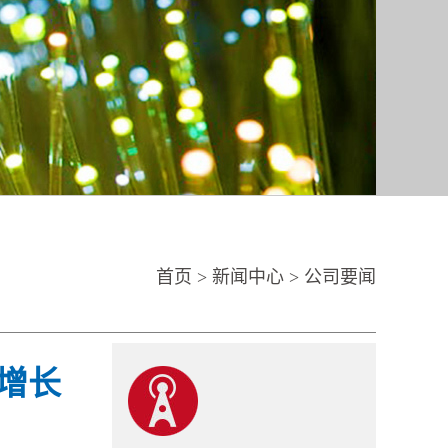
首页
>
新闻中心
>
公司要闻
比增长