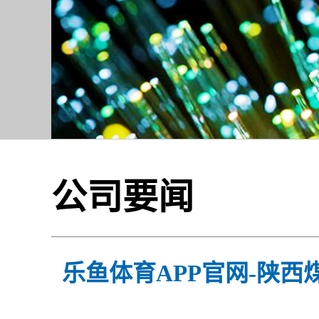
公司要闻
乐鱼体育APP官网-陕西