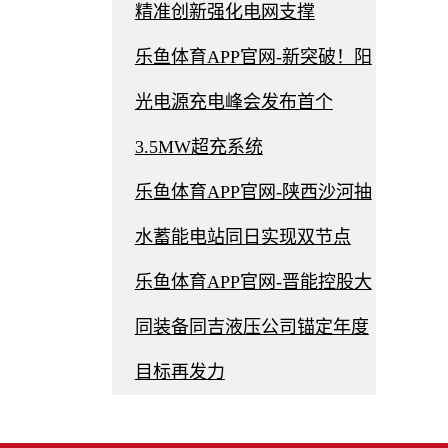
精准创新强化电网支撑
乐鱼体育APP官网-新突破！阳
光电源充电峰会发布首个
3.5MW超充系统
乐鱼体育APP官网-陕西沙河抽
水蓄能电站同日实现双节点
乐鱼体育APP官网-晋能控股大
同装备同吉液压公司锚定年度
目标再发力