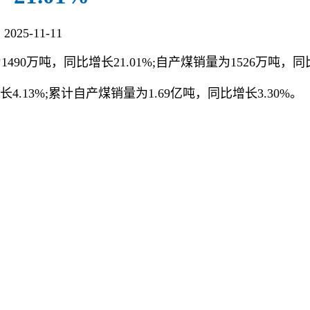
025-11-11
1490万吨，同比增长21.01%;自产煤销量为1526万吨，
长4.13%;累计自产煤销量为1.69亿吨，同比增长3.30%。