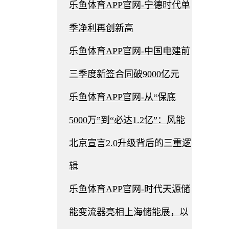
乐鱼体育APP官网-宁德时代单
季净利再创新高
乐鱼体育APP官网-中国电建前
三季度新签合同破9000亿元
乐鱼体育APP官网-从“保底
5000万”到“必达1.2亿”：风能
北京宣言2.0升级背后的三重逻
辑
乐鱼体育APP官网-时代天源储
能变流器亮相上海储能展，以