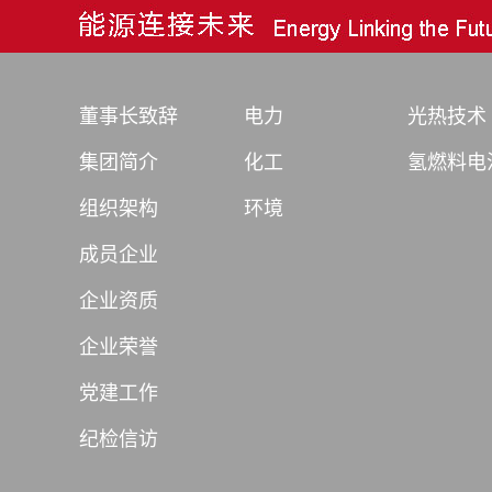
董事长致辞
电力
光热技术
集团简介
化工
氢燃料电
组织架构
环境
成员企业
企业资质
企业荣誉
党建工作
纪检信访