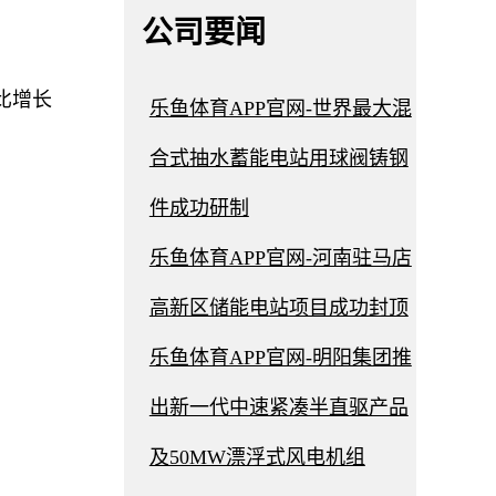
公司要闻
同比增长
乐鱼体育APP官网-世界最大混
合式抽水蓄能电站用球阀铸钢
件成功研制
乐鱼体育APP官网-河南驻马店
高新区储能电站项目成功封顶
乐鱼体育APP官网-明阳集团推
出新一代中速紧凑半直驱产品
及50MW漂浮式风电机组