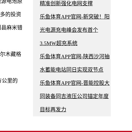
能源电池原
精准创新强化电网支撑
更多的投资
乐鱼体育APP官网-新突破！阳
则县麻米错
光电源充电峰会发布首个
3.5MW超充系统
格尔木藏格
乐鱼体育APP官网-陕西沙河抽
水蓄能电站同日实现双节点
方公里的
乐鱼体育APP官网-晋能控股大
同装备同吉液压公司锚定年度
目标再发力