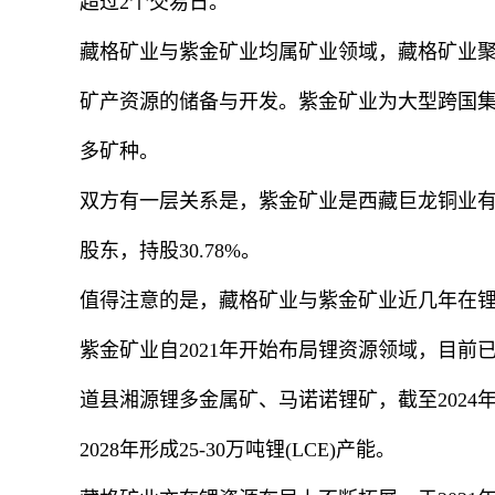
超过2个交易日。
藏格矿业与紫金矿业均属矿业领域，藏格矿业
矿产资源的储备与开发。紫金矿业为大型跨国
多矿种。
双方有一层关系是，紫金矿业是西藏巨龙铜业有
股东，持股30.78%。
值得注意的是，藏格矿业与紫金矿业近几年在
紫金矿业自2021年开始布局锂资源领域，目前
道县湘源锂多金属矿、马诺诺锂矿，截至2024年
2028年形成25-30万吨锂(LCE)产能。