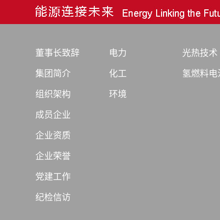
董事长致辞
电力
光热技术
集团简介
化工
氢燃料电
组织架构
环境
成员企业
企业资质
企业荣誉
党建工作
纪检信访