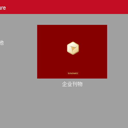
池
企业刊物